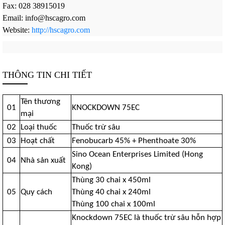
Fax: 028 38915019
Email: info@hscagro.com
Website:
http://hscagro.com
THÔNG TIN CHI TIẾT
Tên thương
01
KNOCKDOWN 75EC
mại
02
Loại thuốc
Thuốc trừ sâu
03
Hoạt chất
Fenobucarb 45% + Phenthoate 30%
Sino Ocean Enterprises Limited (Hong
04
Nhà sản xuất
Kong)
Thùng 30 chai x 450ml
05
Quy cách
Thùng 40 chai x 240ml
Thùng 100 chai x 100ml
Knockdown 75EC là thuốc trừ sâu hỗn hợp