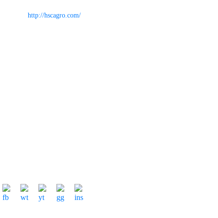
Email: info@hscagro.com
Website:
http://hscagro.com/
Về Chúng Tôi
Giới Thiệu
Cổ đông
Sản Phẩm
Nhịp cầu nhà nông
Tin Tức - Sức khỏe
Liên Hệ
Dành Cho Nhà Nông
DỰ THẢO THỎA ƯỚC LAO ĐỘNG TẬP THỂ 2021
Fanpage Facebook