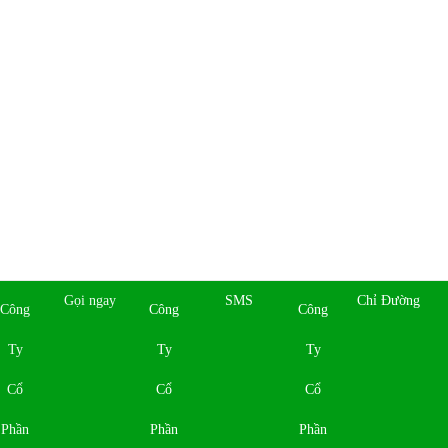
Copyright © 2019
Công Ty Cổ Phần Hóc Môn
. All rights reserved | Design by:
NINA Co., Ltd
Đang online:
1
|
Trong tuần:
572
|
Tổng truy cập:
444093
Gọi ngay
SMS
Chỉ Đường