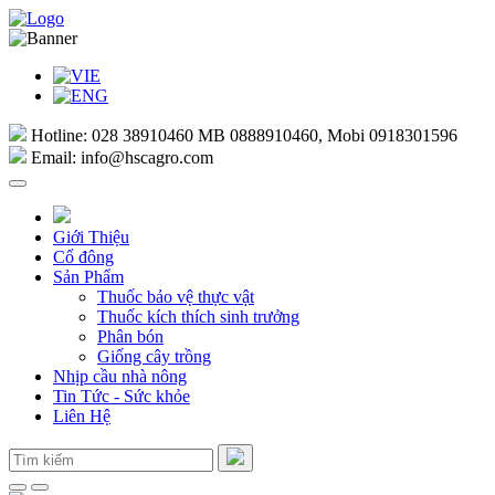
Hotline:
028 38910460 MB 0888910460, Mobi 0918301596
Email:
info@hscagro.com
Giới Thiệu
Cổ đông
Sản Phẩm
Thuốc bảo vệ thực vật
Thuốc kích thích sinh trưởng
Phân bón
Giống cây trồng
Nhịp cầu nhà nông
Tin Tức - Sức khỏe
Liên Hệ