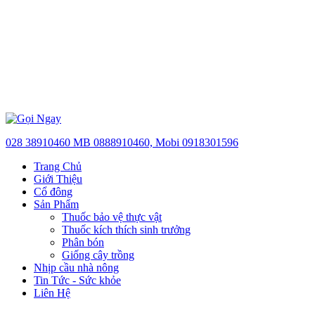
028 38910460 MB 0888910460, Mobi 0918301596
Trang Chủ
Giới Thiệu
Cổ đông
Sản Phẩm
Thuốc bảo vệ thực vật
Thuốc kích thích sinh trưởng
Phân bón
Giống cây trồng
Nhịp cầu nhà nông
Tin Tức - Sức khỏe
Liên Hệ