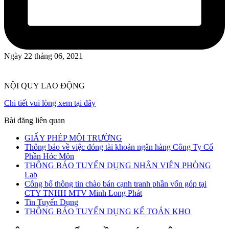
Ngày 22 tháng 06, 2021
NỘI QUY LAO ĐỘNG
Chi tiết vui lòng xem tại đây
Bài đăng liên quan
GIẤY PHÉP MÔI TRƯỜNG
Thông báo về việc đóng tài khoản ngân hàng Công Ty Cổ
Phần Hóc Môn
THÔNG BÁO TUYỂN DỤNG NHÂN VIÊN PHÒNG
Lab
Công bố thông tin chào bán cạnh tranh phần vốn góp tại
CTY TNHH MTV Minh Long Phát
Tin Tuyển Dụng
THÔNG BÁO TUYỂN DỤNG KẾ TOÁN KHO