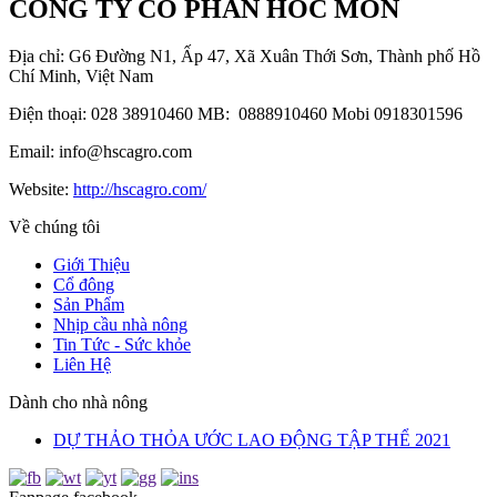
CÔNG TY CỔ PHẦN HÓC MÔN
Địa chỉ: G6 Đường N1, Ấp 47, Xã Xuân Thới Sơn, Thành phố Hồ
Chí Minh, Việt Nam
Điện thoại: 028 38910460 MB: 0888910460 Mobi 0918301596
Email: info@hscagro.com
Website:
http://hscagro.com/
Về chúng tôi
Giới Thiệu
Cổ đông
Sản Phẩm
Nhịp cầu nhà nông
Tin Tức - Sức khỏe
Liên Hệ
Dành cho nhà nông
DỰ THẢO THỎA ƯỚC LAO ĐỘNG TẬP THỂ 2021