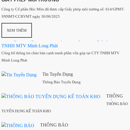
Công ty Cổ phần Hóc Môn đã được cấp Giấy phép môi trường số: 614/GPMT-
T
t
SNNMT-CCBVMT ngày 30/06/2025
B
THÔNG BÁO TUYỂN DỤNG NHÂN VIÊN PHÒNG Lab
T
XEM THÊM
D
N
V
Công bố thông tin chào bán cạnh tranh phần vốn góp tại CTY TNHH MTV
P
Minh Long Phát
L
Tin Tuyển Dụng
Thông Báo Tuyển Dụng
THÔNG
BÁO
THÔNG BÁO
TUYỂN
t
TUYỂN DỤNG KẾ TOÁN KHO
DỤNG KẾ
TOÁN
THÔNG BÁO
KHO
THÔNG BÁO Về việc tìm đơn vị làm dịch vụ xuất nhập