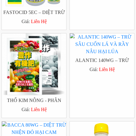
FASTOCID 5EC – DIỆT TRỪ
SÂU CUỐN LÁ HẠI LÚA,
Giá:
Liên Hệ
SÂU KHOANG HẠI KHOAI
LANG, BỌ XÍT MUỖI HẠI
ĐIỀU
ALANTIC 140WG – TRỪ
SÂU CUỐN LÁ VÀ RẦY
Giá:
Liên Hệ
NÂU HẠI LÚA
THỔ KIM NÔNG - PHÂN
BÓN HỮU CƠ
Giá:
Liên Hệ