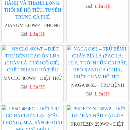
CHẤT LƯỢNG
RỘNG TRÊN RUỘNG ĐẬU
Giá:
Liên Hệ
NÀNH (ĐẬU TƯƠNG)
ZIANUM 1.00WP – PHÒNG
TRỪ BỆNH CHẾT RẠP CÂY
Giá:
Liên Hệ
CON CẢI CÚC, LỞ CỔ RỄ
CÀ CHUA, THÁN THƯ
HÀNH VÀ THANH LONG,
THỐI RỄ HỒ TIÊU, TUYẾN
TRÙNG CÀ PHÊ
MYCLO 400WP – DIỆT TRỪ
BỆNH ĐẠO ÔN LÚA (CHÁY
NAGA 80SL – TRỪ BỆNH
Giá:
Liên Hệ
LÁ, THỐI CỔ GIÉ). CHẾT
CHÁY BÌA LÁ (BẠC LÁ)
Giá:
Liên Hệ
NHANH HỒ TIÊU
LÚA, THỐI NHŨN CẢI BẮP,
HÉO XANH CÀ CHUA,
CHẾT CHẬM HỒ TIÊU
PROFEZIN 250WP – DIỆT