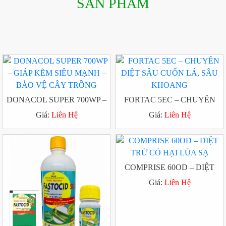
SẢN PHẨM
DONACOL SUPER 700WP –
FORTAC 5EC – CHUYÊN
GIÁP KẼM SIÊU MẠNH –
DIỆT SÂU CUỐN LÁ, SÂU
Giá:
Liên Hệ
Giá:
Liên Hệ
BẢO VỆ CÂY TRỒNG
KHOANG
COMPRISE 60OD – DIỆT
TRỪ CỎ HẠI LÚA SẠ
Giá:
Liên Hệ