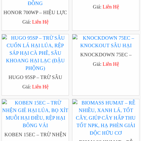
SIÊU VIỆT
Giá:
Liên Hệ
HONOR 700WP – HIỆU LỰC
CAO, DIỆT HẾT ỐC TO, ỐC
Giá:
Liên Hệ
NHỎ, SẠCH ỐC RUỘNG
ĐỒNG
KNOCKDOWN 75EC –
KNOCKOUT SÂU HẠI
Giá:
Liên Hệ
HUGO 95SP – TRỪ SÂU
CUỐN LÁ HẠI LÚA, RỆP
Giá:
Liên Hệ
SÁP HẠI CÀ PHÊ, SÂU
KHOANG HẠI LẠC (ĐẬU
PHỘNG)
KOBEN 15EC – TRỪ NHỆN