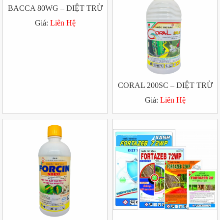
BACCA 80WG – DIỆT TRỪ
NHỆN ĐỎ HẠI CAM
Giá:
Liên Hệ
CORAL 200SC – DIỆT TRỪ
RẦY NÂU HẠI LÚA, RỆP
Giá:
Liên Hệ
SÁP HẠI CÀ PHÊ