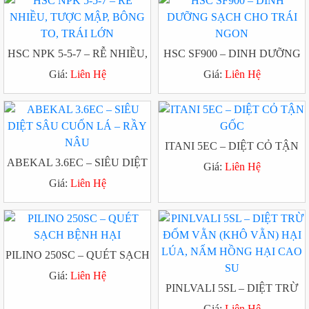
HSC NPK 5-5-7 – RỄ NHIỀU,
HSC SF900 – DINH DƯỠNG
TƯỢC MẬP, BÔNG TO, TRÁI
SẠCH CHO TRÁI NGON
Giá:
Liên Hệ
Giá:
Liên Hệ
LỚN
ITANI 5EC – DIỆT CỎ TẬN
ABEKAL 3.6EC – SIÊU DIỆT
GỐC
Giá:
Liên Hệ
SÂU CUỐN LÁ – RẦY NÂU
Giá:
Liên Hệ
PILINO 250SC – QUÉT SẠCH
BỆNH HẠI
Giá:
Liên Hệ
PINLVALI 5SL – DIỆT TRỪ
ĐỐM VẰN (KHÔ VẰN) HẠI
Giá:
Liên Hệ