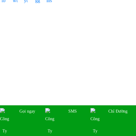
Fanpage Facebook
Copyright © 2019
Công Ty Cổ Phần Hóc Môn
. All rights reserved | Design by:
NINA Co., Ltd
Đang online:
1
|
Trong tuần:
522
|
Tổng truy cập:
444043
Gọi ngay
SMS
Chỉ Đường