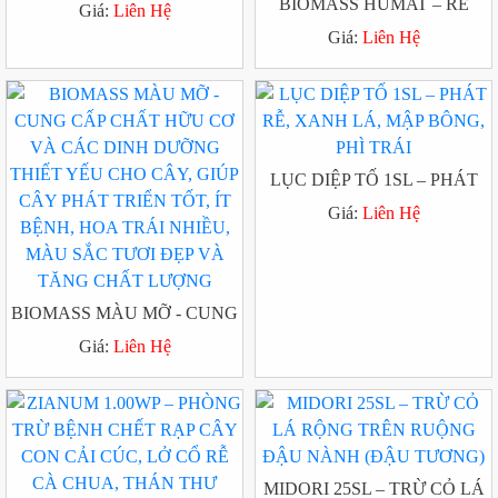
GIÉ HẠI LÚA, BỌ XÍT MUỖI
BIOMASS HUMAT – RỄ
Giá:
Liên Hệ
HẠI ĐIỀU, RỆP HẠI BÔNG
NHIỀU, XANH LÁ, TỐT
Giá:
Liên Hệ
VẢI
CÂY, GIÚP CÂY HẤP THU
TỐT NPK, HẠ PHÈN GIẢI
ĐỘC HỮU CƠ
LỤC DIỆP TỐ 1SL – PHÁT
RỄ, XANH LÁ, MẬP BÔNG,
Giá:
Liên Hệ
PHÌ TRÁI
BIOMASS MÀU MỠ - CUNG
CẤP CHẤT HỮU CƠ VÀ
Giá:
Liên Hệ
CÁC DINH DƯỠNG THIẾT
YẾU CHO CÂY, GIÚP CÂY
PHÁT TRIỂN TỐT, ÍT BỆNH,
HOA TRÁI NHIỀU, MÀU
SẮC TƯƠI ĐẸP VÀ TĂNG
MIDORI 25SL – TRỪ CỎ LÁ