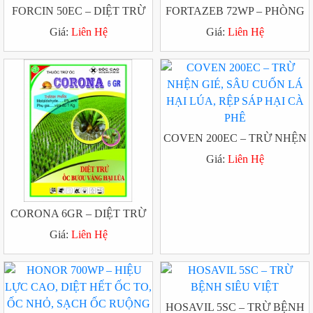
FORCIN 50EC – DIỆT TRỪ
FORTAZEB 72WP – PHÒNG
RẦY NÂU HẠI LÚA, BỌ TRĨ
TRỊ LOÉT SỌC MẶT CẠO
Giá:
Liên Hệ
Giá:
Liên Hệ
HẠI BÔNG VẢI
CAO SU
COVEN 200EC – TRỪ NHỆN
GIÉ, SÂU CUỐN LÁ HẠI
Giá:
Liên Hệ
LÚA, RỆP SÁP HẠI CÀ PHÊ
CORONA 6GR – DIỆT TRỪ
ỐC BƯƠU VÀNG HẠI LÚA
Giá:
Liên Hệ
HOSAVIL 5SC – TRỪ BỆNH