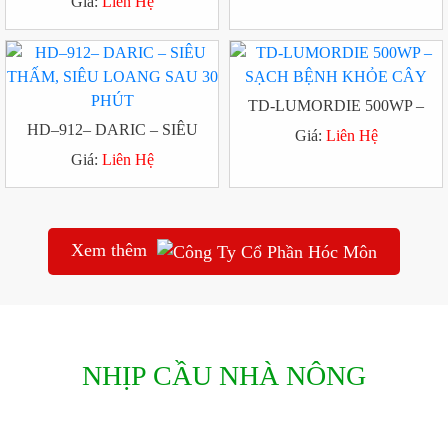
Giá:
Liên Hệ
CÂY
TD-LUMORDIE 500WP –
HD–912– DARIC – SIÊU
SẠCH BỆNH KHỎE CÂY
Giá:
Liên Hệ
THẤM, SIÊU LOANG SAU 30
Giá:
Liên Hệ
PHÚT
Xem thêm
NHỊP CẦU NHÀ NÔNG