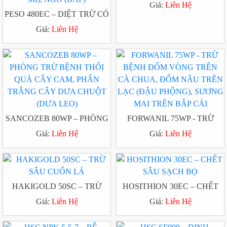
TRỪ RẦY NÂU HẠI LÚA
Giá:
Liên Hệ
PESO 480EC – DIỆT TRỪ CỎ
HẠI TRÊN LẠC (ĐẬU
Giá:
Liên Hệ
PHỘNG), MÍA, SẮN (KHOAI
MÌ), NGÔ (BẮP)
SANCOZEB 80WP – PHÒNG
FORWANIL 75WP - TRỪ
TRỪ BỆNH THỐI QUẢ CÂY
BỆNH ĐỐM VÒNG TRÊN
Giá:
Liên Hệ
Giá:
Liên Hệ
CAM, PHẤN TRẮNG CÂY
CÀ CHUA, ĐỐM NÂU TRÊN
DƯA CHUỘT (DƯA LEO)
LẠC (ĐẬU PHỘNG), SƯƠNG
MAI TRÊN BẮP CẢI
HAKIGOLD 50SC – TRỪ
HOSITHION 30EC – CHẾT
SÂU CUỐN LÁ
SÂU SẠCH BỌ
Giá:
Liên Hệ
Giá:
Liên Hệ