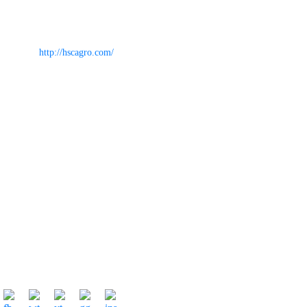
Điện thoại: 028 38910460 MB: 0888910460 Mobi 0918301596
TẬP THỂ
Email: info@hscagro.com
Website:
http://hscagro.com/
Về Chúng Tôi
Giới Thiệu
Cổ đông
Sản Phẩm
Nhịp cầu nhà nông
Tin Tức - Sức khỏe
Liên Hệ
Dành Cho Nhà Nông
DỰ THẢO THỎA ƯỚC LAO ĐỘNG TẬP THỂ 2021