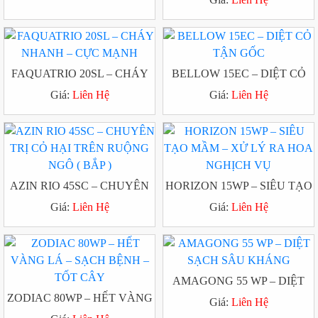
LÚA, NẤM HỒNG HẠI CAO
SU
FAQUATRIO 20SL – CHÁY
BELLOW 15EC – DIỆT CỎ
NHANH – CỰC MẠNH
TẬN GỐC
Giá:
Liên Hệ
Giá:
Liên Hệ
AZIN RIO 45SC – CHUYÊN
HORIZON 15WP – SIÊU TẠO
TRỊ CỎ HẠI TRÊN RUỘNG
MẦM – XỬ LÝ RA HOA
Giá:
Liên Hệ
Giá:
Liên Hệ
NGÔ ( BẮP )
NGHỊCH VỤ
AMAGONG 55 WP – DIỆT
ZODIAC 80WP – HẾT VÀNG
SẠCH SÂU KHÁNG
Giá:
Liên Hệ
LÁ – SẠCH BỆNH – TỐT